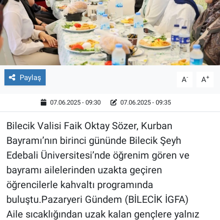
Röportaj
Video Galeri
Paylaş
-
+
A
A
07.06.2025 - 09:30
07.06.2025 - 09:35
Bilecik Valisi Faik Oktay Sözer, Kurban
Bayramı’nın birinci gününde Bilecik Şeyh
Edebali Üniversitesi’nde öğrenim gören ve
bayramı ailelerinden uzakta geçiren
öğrencilerle kahvaltı programında
buluştu.Pazaryeri Gündem (BİLECİK İGFA)
Aile sıcaklığından uzak kalan gençlere yalnız