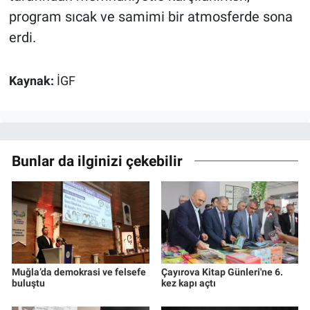
program sıcak ve samimi bir atmosferde sona
erdi.
Kaynak:
İGF
Bunlar da ilginizi çekebilir
Muğla’da demokrasi ve felsefe
Çayırova Kitap Günleri'ne 6.
buluştu
kez kapı açtı