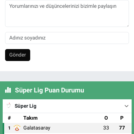
Gönder
Süper Lig Puan Durumu
Süper Lig
#
Takım
O
P
Galatasaray
33
77
1