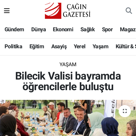
Politika
Nöbetçi Eczaneler
Gündem
Dünya
Ekonomi
Sağlık
Spor
Magaz
Eğitim
Hava Durumu
Politika
Eğitim
Asayiş
Yerel
Yaşam
Kültür &
Asayiş
Namaz Vakitleri
YAŞAM
Yerel
Trafik Durumu
Bilecik Valisi bayramda
öğrencilerle buluştu
Yaşam
Süper Lig Puan Durumu ve Fikstür
Kültür & Sanat
Tüm Manşetler
Bilim-Teknoloji
Son Dakika Haberleri
Köşe Yazıları
Haber Arşivi