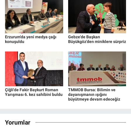
Erzurum'da yeni medya çağı
Gebze'de Başkan
konuşuldu
Büyükgöz’den miniklere sürpriz
Çiğli'de Fakir Baykurt Roman
TMMOB Bursa: Bilimin ve
Yarışması 6. kez sahibini buldu
dayanışmanın ışığını
büyütmeye devam edeceğiz
Yorumlar