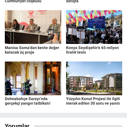
Cumhuriyet coşkusu
satışta
Manisa Soma'dan kente değer
Konya Seydişehir'e 65 milyon
katacak üç proje
liralık tesis
Dolmabahçe Sarayı’nda
Yüzyılın Konut Projesi ile ilgili
gerçekçi yangın tatbikatı!
merak edilen 30 soru ve yanıtı
Yorumlar