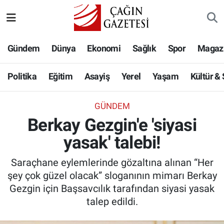
Politika
Nöbetçi Eczaneler
Gündem
Dünya
Ekonomi
Sağlık
Spor
Magaz
Eğitim
Hava Durumu
Politika
Eğitim
Asayiş
Yerel
Yaşam
Kültür &
Asayiş
Namaz Vakitleri
GÜNDEM
Yerel
Trafik Durumu
Berkay Gezgin'e 'siyasi
yasak' talebi!
Yaşam
Süper Lig Puan Durumu ve Fikstür
Saraçhane eylemlerinde gözaltına alınan “Her
Kültür & Sanat
Tüm Manşetler
şey çok güzel olacak” sloganının mimarı Berkay
Gezgin için Başsavcılık tarafından siyasi yasak
Bilim-Teknoloji
Son Dakika Haberleri
talep edildi.
Köşe Yazıları
Haber Arşivi