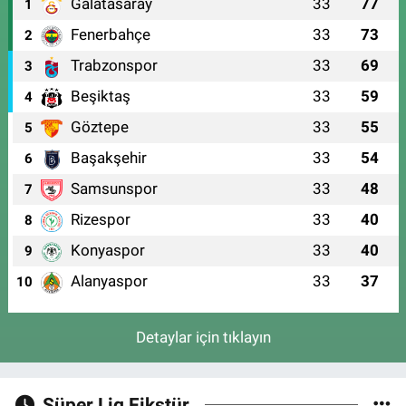
Galatasaray
33
77
1
Fenerbahçe
33
73
2
Trabzonspor
33
69
3
Beşiktaş
33
59
4
Göztepe
33
55
5
Başakşehir
33
54
6
Samsunspor
33
48
7
Rizespor
33
40
8
Konyaspor
33
40
9
Alanyaspor
33
37
10
Detaylar için tıklayın
Süper Lig Fikstür