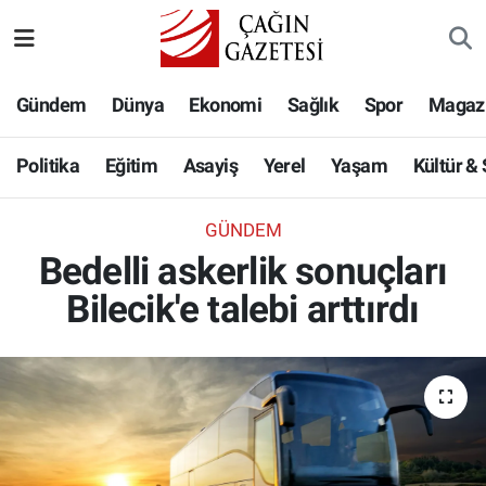
Politika
Nöbetçi Eczaneler
Gündem
Dünya
Ekonomi
Sağlık
Spor
Magaz
Eğitim
Hava Durumu
Politika
Eğitim
Asayiş
Yerel
Yaşam
Kültür &
Asayiş
Namaz Vakitleri
GÜNDEM
Yerel
Trafik Durumu
Bedelli askerlik sonuçları
Bilecik'e talebi arttırdı
Yaşam
Süper Lig Puan Durumu ve Fikstür
Kültür & Sanat
Tüm Manşetler
Bilim-Teknoloji
Son Dakika Haberleri
Köşe Yazıları
Haber Arşivi