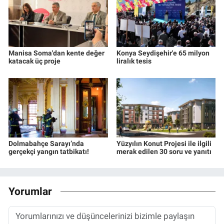
Manisa Soma'dan kente değer
Konya Seydişehir'e 65 milyon
katacak üç proje
liralık tesis
Dolmabahçe Sarayı’nda
Yüzyılın Konut Projesi ile ilgili
gerçekçi yangın tatbikatı!
merak edilen 30 soru ve yanıtı
Yorumlar