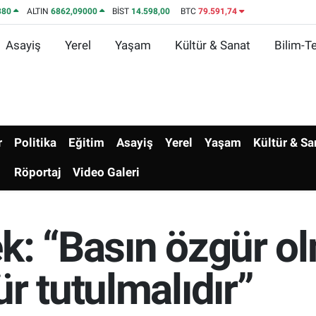
380
ALTIN
6862,09000
BİST
14.598,00
BTC
79.591,74
Asayiş
Yerel
Yaşam
Kültür & Sanat
Bilim-Te
r
Politika
Eğitim
Asayiş
Yerel
Yaşam
Kültür & Sa
Röportaj
Video Galeri
: “Basın özgür olm
r tutulmalıdır”