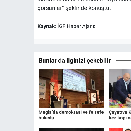
görsünler” şeklinde konuştu.
Kaynak:
İGF Haber Ajansı
Bunlar da ilginizi çekebilir
Muğla’da demokrasi ve felsefe
Çayırova K
buluştu
kez kapı a