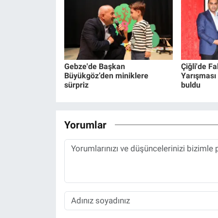
Gebze'de Başkan
Çiğli'de F
Büyükgöz’den miniklere
Yarışması 
sürpriz
buldu
Yorumlar