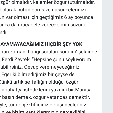
gür olmalıdır, kalemler özgür tutulmalıdır.
if olarak bütün görüş ve düşüncelerinizi
un var olması için geçtiğimiz 6 ay boyunca
unca da mücadele vereceğimin sözünü
andı.
LAYAMAYACAĞIMIZ HİÇBİR ŞEY YOK”
man zaman ‘hangi soruları soralım’ şeklinde
an Ferdi Zeyrek, “Hepsine şunu söylüyorum.
orabilirsiniz. Cevap veremeyeceğimiz,
 Eğer ki bilmediğimiz bir şeyse de
ünkü artık şeffaflığın olduğu, özgür
n rahatça istediklerini yazdığı bir Manisa
 basın demek, özgür vatandaş demektir.
le, tüm objektifliğinizle düşüncelerinizi
ın ve bizim yaptıklarımızın gerçekliğini