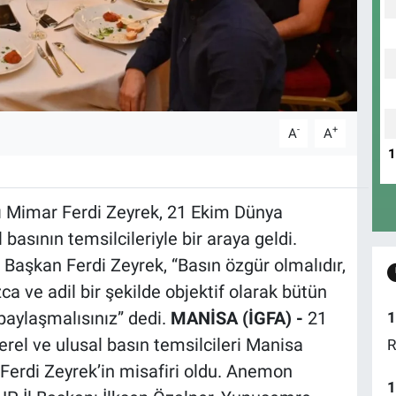
-
+
A
A
 Mimar Ferdi Zeyrek, 21 Ekim Dünya
basının temsilcileriyle bir araya geldi.
Başkan Ferdi Zeyrek, “Basın özgür olmalıdır,
ca ve adil bir şekilde objektif olarak bütün
paylaşmalısınız” dedi.
MANİSA (İGFA) -
21
1
rel ve ulusal basın temsilcileri Manisa
R
Ferdi Zeyrek’in misafiri oldu. Anemon
1