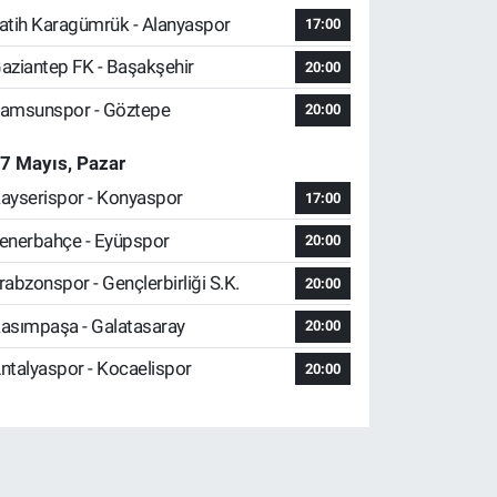
atih Karagümrük - Alanyaspor
17:00
aziantep FK - Başakşehir
20:00
amsunspor - Göztepe
20:00
7 Mayıs, Pazar
ayserispor - Konyaspor
17:00
enerbahçe - Eyüpspor
20:00
rabzonspor - Gençlerbirliği S.K.
20:00
asımpaşa - Galatasaray
20:00
ntalyaspor - Kocaelispor
20:00