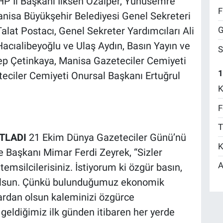
HP İl Başkanı İlksen Özalper, Yunusemre
F
nisa Büyükşehir Belediyesi Genel Sekreteri
G
at Postacı, Genel Sekreter Yardımcıları Ali
Hacıalibeyoğlu ve Ulaş Aydın, Basın Yayın ve
S
nep Çetinkaya, Manisa Gazeteciler Cemiyeti
1
teciler Cemiyeti Onursal Başkanı Ertuğrul
K
F
T
TLADI
21 Ekim Dünya Gazeteciler Günü’nü
K
 Başkanı Mimar Ferdi Zeyrek, “Sizler
A
temsilcilerisiniz. İstiyorum ki özgür basın,
 olsun. Çünkü bulunduğumuz ekonomik
lardan olsun kaleminizi özgürce
geldiğimiz ilk günden itibaren her yerde