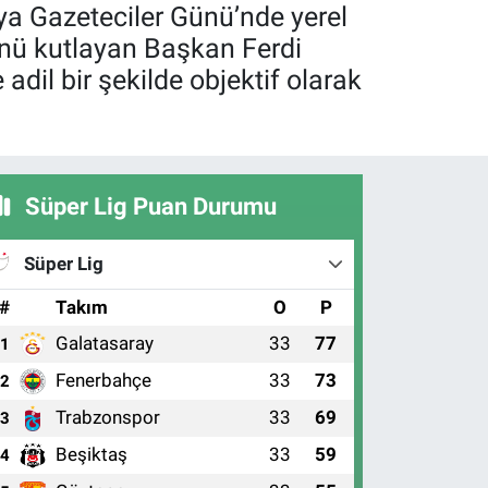
a Gazeteciler Günü’nde yerel
ü’nü kutlayan Başkan Ferdi
adil bir şekilde objektif olarak
Süper Lig Puan Durumu
Süper Lig
#
Takım
O
P
Galatasaray
33
77
1
Fenerbahçe
33
73
2
Trabzonspor
33
69
3
Beşiktaş
33
59
4