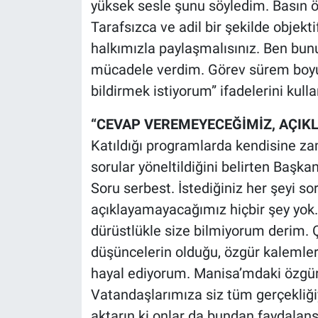
yüksek sesle şunu söyledim. Basın öz
Tarafsızca ve adil bir şekilde objekt
halkımızla paylaşmalısınız. Ben bun
mücadele verdim. Görev sürem boy
bildirmek istiyorum” ifadelerini kull
“CEVAP VEREMEYECEĞİMİZ, AÇIK
Katıldığı programlarda kendisine za
sorular yöneltildiğini belirten Başk
Soru serbest. İstediğiniz her şeyi s
açıklayamayacağımız hiçbir şey yok.
dürüstlükle size bilmiyorum derim. Ç
düşüncelerin olduğu, özgür kalemleri
hayal ediyorum. Manisa’mdaki özgür
Vatandaşlarımıza siz tüm gerçekliğiy
aktarın ki onlar da bundan faydalans