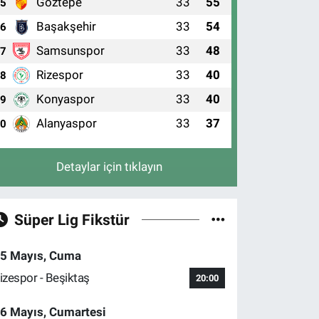
Göztepe
33
55
5
Başakşehir
33
54
6
Samsunspor
33
48
7
Rizespor
33
40
8
Konyaspor
33
40
9
Alanyaspor
33
37
10
Detaylar için tıklayın
Süper Lig Fikstür
5 Mayıs, Cuma
izespor - Beşiktaş
20:00
6 Mayıs, Cumartesi