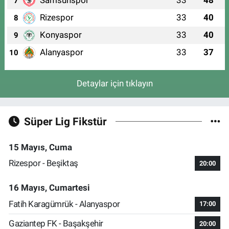
7
Rizespor
33
40
8
Konyaspor
33
40
9
Alanyaspor
33
37
10
Detaylar için tıklayın
Süper Lig Fikstür
15 Mayıs, Cuma
Rizespor - Beşiktaş
20:00
16 Mayıs, Cumartesi
Fatih Karagümrük - Alanyaspor
17:00
Gaziantep FK - Başakşehir
20:00