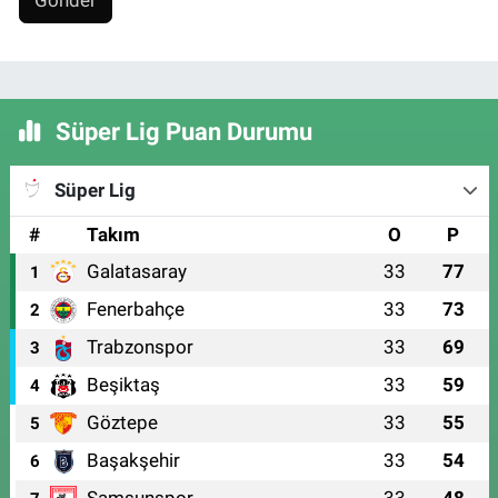
Gönder
Süper Lig Puan Durumu
Süper Lig
#
Takım
O
P
Galatasaray
33
77
1
Fenerbahçe
33
73
2
Trabzonspor
33
69
3
Beşiktaş
33
59
4
Göztepe
33
55
5
Başakşehir
33
54
6
Samsunspor
33
48