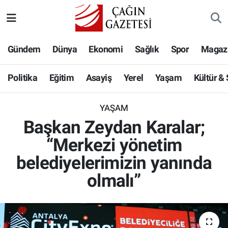
Politika
Nöbetçi Eczaneler
Gündem
Dünya
Ekonomi
Sağlık
Spor
Magaz
Eğitim
Hava Durumu
Politika
Eğitim
Asayiş
Yerel
Yaşam
Kültür &
Asayiş
Namaz Vakitleri
YAŞAM
Yerel
Trafik Durumu
Başkan Zeydan Karalar;
“Merkezi yönetim
Yaşam
Süper Lig Puan Durumu ve Fikstür
belediyelerimizin yanında
Kültür & Sanat
Tüm Manşetler
olmalı”
Bilim-Teknoloji
Son Dakika Haberleri
Köşe Yazıları
Haber Arşivi