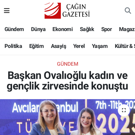
Politika
Nöbetçi Eczaneler
Gündem
Dünya
Ekonomi
Sağlık
Spor
Magaz
Eğitim
Hava Durumu
Politika
Eğitim
Asayiş
Yerel
Yaşam
Kültür &
Asayiş
Namaz Vakitleri
GÜNDEM
Yerel
Trafik Durumu
Başkan Ovalıoğlu kadın ve
gençlik zirvesinde konuştu
Yaşam
Süper Lig Puan Durumu ve Fikstür
Kültür & Sanat
Tüm Manşetler
Bilim-Teknoloji
Son Dakika Haberleri
Köşe Yazıları
Haber Arşivi