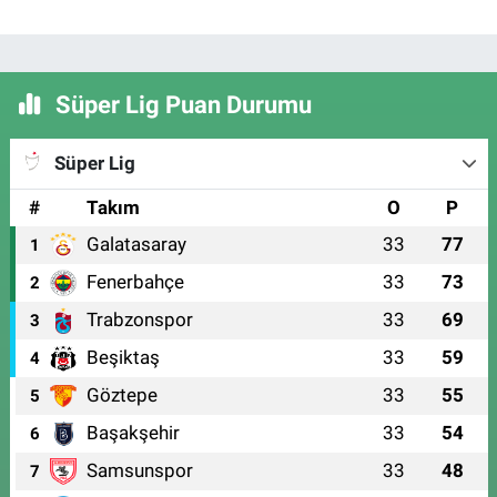
Süper Lig Puan Durumu
Süper Lig
#
Takım
O
P
Galatasaray
33
77
1
Fenerbahçe
33
73
2
Trabzonspor
33
69
3
Beşiktaş
33
59
4
Göztepe
33
55
5
Başakşehir
33
54
6
Samsunspor
33
48
7