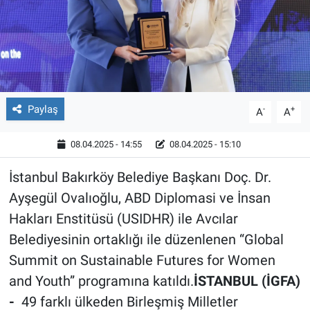
Röportaj
Video Galeri
Paylaş
-
+
A
A
08.04.2025 - 14:55
08.04.2025 - 15:10
İstanbul Bakırköy Belediye Başkanı Doç. Dr.
Ayşegül Ovalıoğlu, ABD Diplomasi ve İnsan
Hakları Enstitüsü (USIDHR) ile Avcılar
Belediyesinin ortaklığı ile düzenlenen “Global
Summit on Sustainable Futures for Women
and Youth” programına katıldı.
İSTANBUL (İGFA)
-
49 farklı ülkeden Birleşmiş Milletler