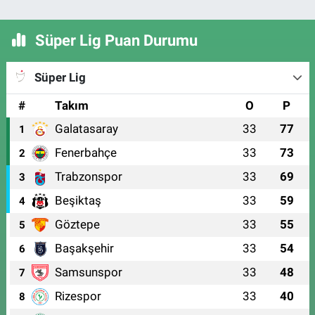
Süper Lig Puan Durumu
Süper Lig
#
Takım
O
P
Galatasaray
33
77
1
Fenerbahçe
33
73
2
Trabzonspor
33
69
3
Beşiktaş
33
59
4
Göztepe
33
55
5
Başakşehir
33
54
6
Samsunspor
33
48
7
Rizespor
33
40
8