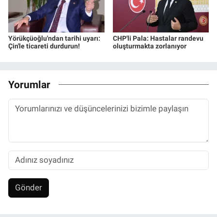
Yörükçüoğlu'ndan tarihi uyarı:
CHP'li Pala: Hastalar randevu
Çin'le ticareti durdurun!
oluşturmakta zorlanıyor
Yorumlar
Gönder