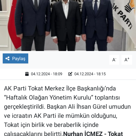
Röportaj
Video Galeri
Paylaş
-
+
A
A
04.12.2024 - 18:09
04.12.2024 - 18:15
AK Parti Tokat Merkez İlçe Başkanlığı’nda
“Haftalık Olağan Yönetim Kurulu” toplantısı
gerçekleştirildi. Başkan Ali İhsan Gürel umudun
ve icraatın AK Parti ile mümkün olduğunu,
Tokat için birlik ve beraberlik içinde
çalışacaklarını belirtti.
Nurhan İÇMEZ - Tokat