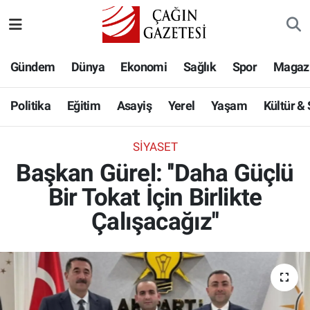
Politika
Nöbetçi Eczaneler
Gündem
Dünya
Ekonomi
Sağlık
Spor
Magaz
Eğitim
Hava Durumu
Politika
Eğitim
Asayiş
Yerel
Yaşam
Kültür &
Asayiş
Namaz Vakitleri
SIYASET
Yerel
Trafik Durumu
Başkan Gürel: ''Daha Güçlü
Bir Tokat İçin Birlikte
Yaşam
Süper Lig Puan Durumu ve Fikstür
Çalışacağız''
Kültür & Sanat
Tüm Manşetler
Bilim-Teknoloji
Son Dakika Haberleri
Köşe Yazıları
Haber Arşivi