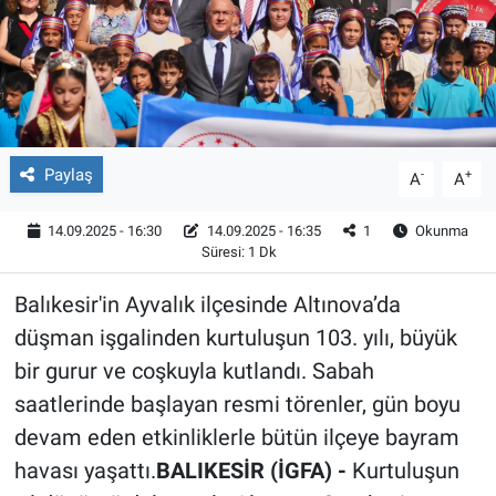
Röportaj
Video Galeri
Paylaş
-
+
A
A
14.09.2025 - 16:30
14.09.2025 - 16:35
1
Okunma
Süresi: 1 Dk
Balıkesir'in Ayvalık ilçesinde Altınova’da
düşman işgalinden kurtuluşun 103. yılı, büyük
bir gurur ve coşkuyla kutlandı. Sabah
saatlerinde başlayan resmi törenler, gün boyu
devam eden etkinliklerle bütün ilçeye bayram
havası yaşattı.
BALIKESİR (İGFA) -
Kurtuluşun