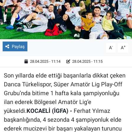
Röportaj
Video Galeri
Paylaş
-
+
A
A
28.04.2025 - 11:14
28.04.2025 - 11:15
Son yıllarda elde ettiği başarılarla dikkat çeken
Darıca Türkelispor, Süper Amatör Lig Play-Off
Grubu’nda bitime 1 hafta kala şampiyonluğu
ilan ederek Bölgesel Amatör Lig’e
yükseldi.
KOCAELİ (İGFA) -
Ferhat Yılmaz
başkanlığında, 4 sezonda 4 şampiyonluk elde
ederek mucizevi bir başarı yakalayan turuncu