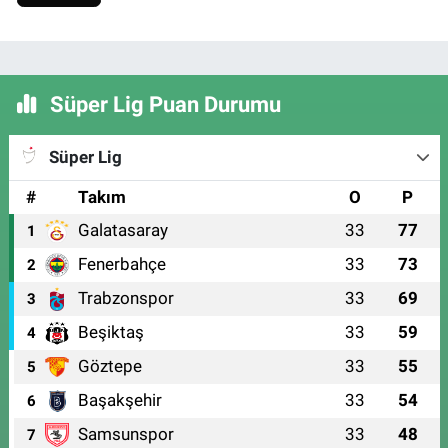
Süper Lig Puan Durumu
Süper Lig
#
Takım
O
P
Galatasaray
33
77
1
Fenerbahçe
33
73
2
Trabzonspor
33
69
3
Beşiktaş
33
59
4
Göztepe
33
55
5
Başakşehir
33
54
6
Samsunspor
33
48
7