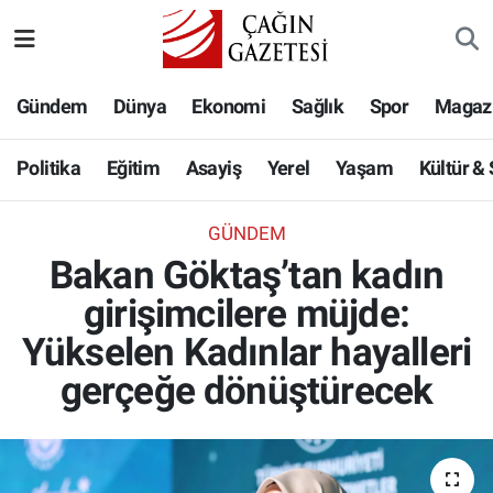
Politika
Nöbetçi Eczaneler
Gündem
Dünya
Ekonomi
Sağlık
Spor
Magaz
Eğitim
Hava Durumu
Politika
Eğitim
Asayiş
Yerel
Yaşam
Kültür &
Asayiş
Namaz Vakitleri
GÜNDEM
Yerel
Trafik Durumu
Bakan Göktaş’tan kadın
girişimcilere müjde:
Yaşam
Süper Lig Puan Durumu ve Fikstür
Yükselen Kadınlar hayalleri
Kültür & Sanat
Tüm Manşetler
gerçeğe dönüştürecek
Bilim-Teknoloji
Son Dakika Haberleri
Köşe Yazıları
Haber Arşivi