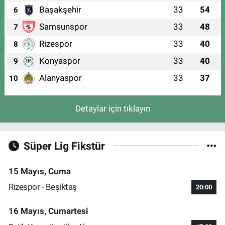
Başakşehir
33
54
6
Samsunspor
33
48
7
Rizespor
33
40
8
Konyaspor
33
40
9
Alanyaspor
33
37
10
Detaylar için tıklayın
Süper Lig Fikstür
15 Mayıs, Cuma
Rizespor - Beşiktaş
20:00
16 Mayıs, Cumartesi