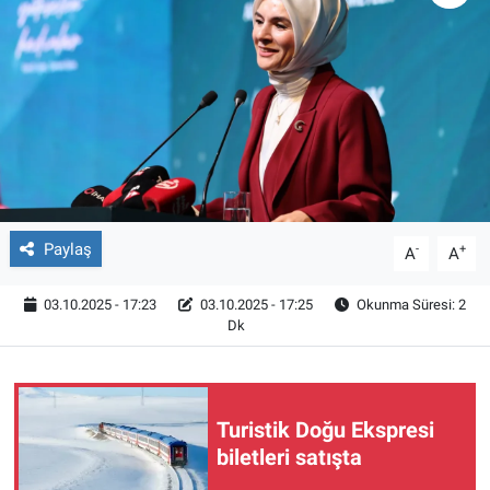
Röportaj
Video Galeri
Paylaş
-
+
A
A
03.10.2025 - 17:23
03.10.2025 - 17:25
Okunma Süresi: 2
Dk
Turistik Doğu Ekspresi
biletleri satışta