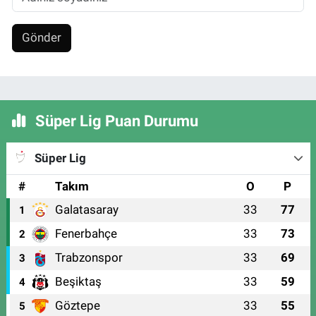
Gönder
Süper Lig Puan Durumu
Süper Lig
#
Takım
O
P
Galatasaray
33
77
1
Fenerbahçe
33
73
2
Trabzonspor
33
69
3
Beşiktaş
33
59
4
Göztepe
33
55
5