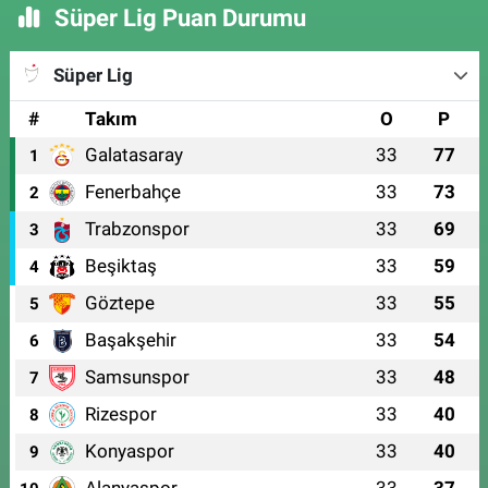
Süper Lig Puan Durumu
Süper Lig
#
Takım
O
P
Galatasaray
33
77
1
Fenerbahçe
33
73
2
Trabzonspor
33
69
3
Beşiktaş
33
59
4
Göztepe
33
55
5
Başakşehir
33
54
6
Samsunspor
33
48
7
Rizespor
33
40
8
Konyaspor
33
40
9
Alanyaspor
33
37