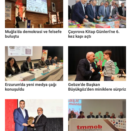
Muğla’da demokrasi ve felsefe
Çayırova Kitap Günleri'ne 6.
buluştu
kez kapı açtı
Erzurum'da yeni medya çağı
Gebze'de Başkan
konuşuldu
Büyükgöz’den miniklere sürpriz