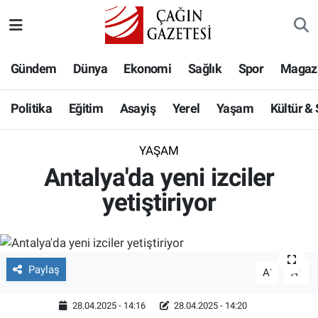
Politika
Nöbetçi Eczaneler
Gündem
Dünya
Ekonomi
Sağlık
Spor
Magaz
Eğitim
Hava Durumu
Politika
Eğitim
Asayiş
Yerel
Yaşam
Kültür &
Asayiş
Namaz Vakitleri
YAŞAM
Yerel
Trafik Durumu
Antalya'da yeni izciler
yetiştiriyor
Yaşam
Süper Lig Puan Durumu ve Fikstür
Kültür & Sanat
Tüm Manşetler
Paylaş
Bilim-Teknoloji
Son Dakika Haberleri
-
+
A
A
Köşe Yazıları
Haber Arşivi
28.04.2025 - 14:16
28.04.2025 - 14:20