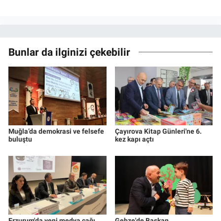
Bunlar da ilginizi çekebilir
Muğla’da demokrasi ve felsefe
Çayırova Kitap Günleri'ne 6.
buluştu
kez kapı açtı
Erzurum'da yeni medya çağı
Gebze'de Başkan