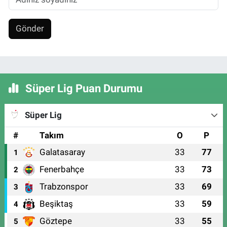
Gönder
Süper Lig Puan Durumu
Süper Lig
#
Takım
O
P
Galatasaray
33
77
1
Fenerbahçe
33
73
2
Trabzonspor
33
69
3
Beşiktaş
33
59
4
Göztepe
33
55
5