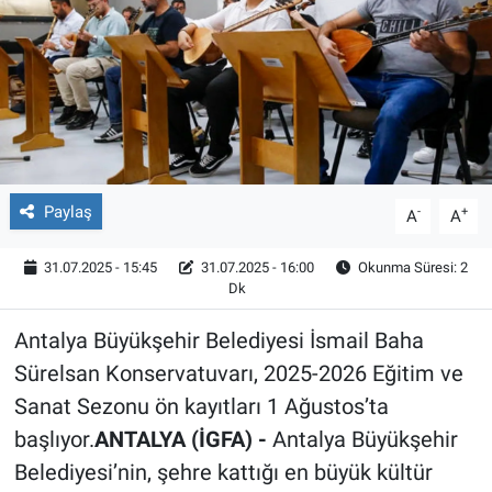
Röportaj
Video Galeri
Paylaş
-
+
A
A
31.07.2025 - 15:45
31.07.2025 - 16:00
Okunma Süresi: 2
Dk
Antalya Büyükşehir Belediyesi İsmail Baha
Sürelsan Konservatuvarı, 2025-2026 Eğitim ve
Sanat Sezonu ön kayıtları 1 Ağustos’ta
başlıyor.
ANTALYA (İGFA) -
Antalya Büyükşehir
Belediyesi’nin, şehre kattığı en büyük kültür