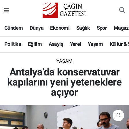
Politika
Nöbetçi Eczaneler
Gündem
Dünya
Ekonomi
Sağlık
Spor
Magaz
Eğitim
Hava Durumu
Politika
Eğitim
Asayiş
Yerel
Yaşam
Kültür &
Asayiş
Namaz Vakitleri
YAŞAM
Yerel
Trafik Durumu
Antalya’da konservatuvar
kapılarını yeni yeteneklere
Yaşam
Süper Lig Puan Durumu ve Fikstür
açıyor
Kültür & Sanat
Tüm Manşetler
Bilim-Teknoloji
Son Dakika Haberleri
Köşe Yazıları
Haber Arşivi