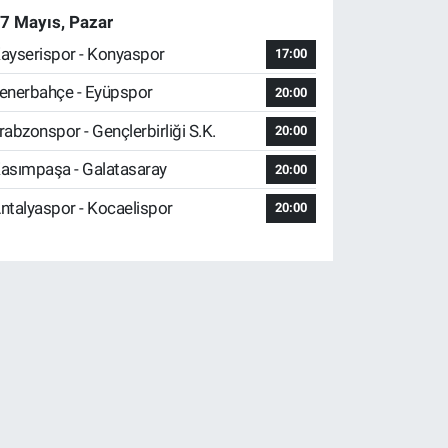
7 Mayıs, Pazar
ayserispor - Konyaspor
17:00
enerbahçe - Eyüpspor
20:00
rabzonspor - Gençlerbirliği S.K.
20:00
asımpaşa - Galatasaray
20:00
ntalyaspor - Kocaelispor
20:00