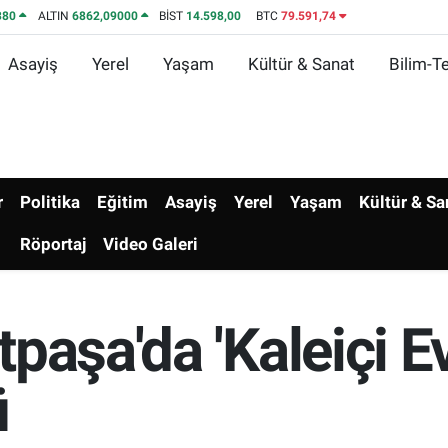
380
ALTIN
6862,09000
BİST
14.598,00
BTC
79.591,74
Asayiş
Yerel
Yaşam
Kültür & Sanat
Bilim-Te
r
Politika
Eğitim
Asayiş
Yerel
Yaşam
Kültür & Sa
Röportaj
Video Galeri
paşa'da 'Kaleiçi Ev
ü