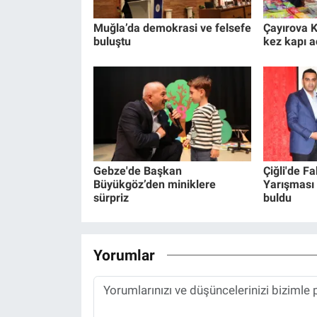
Muğla’da demokrasi ve felsefe
Çayırova K
buluştu
kez kapı a
Gebze'de Başkan
Çiğli'de F
Büyükgöz’den miniklere
Yarışması 
sürpriz
buldu
Yorumlar