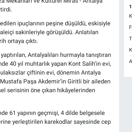
za Mekanları ve Kültürel Miras - Antalya
1
irdi.
K
 edilen ipuçlarının peşine düşüldü, eskisiyle
F
aleiçi sakinleriyle görüşüldü. Anlatılan
T
ih ortaya çıktı.
K
yaptırılan, Antalyalıları hurmayla tanıştıran
A
e 40 yıl muhtarlık yapan Kont Salih’in evi,
laksızlar çiftinin evi, dönemin Antalya
 Mustafa Paşa Akdemir’in Giritli bir aileden
el serisinin öne çıkan hikâyelerinden
de 61 yapının geçmişi, 4 dilde belgesele
şlerine yerleştirilen karekodlar sayesinde cep
.