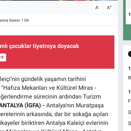
-
+
A
A
nma Süresi: 1 Dk
ımlı çocuklar tiyatroya doyacak
1
R
eiçi’nin gündelik yaşamın tarihini
 “Hafıza Mekanları ve Kültürel Miras -
1
değerlendirme sürecinin ardından Turizm
F
ANTALYA (İGFA) -
Antalya'nın Muratpaşa
G
erelerinin arkasında, dar bir sokağa açılan
ayeler biriktiren Antalya Kaleiçi evlerinin
S