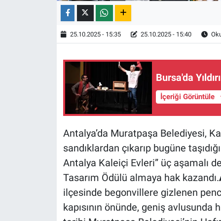
25.10.2025 - 15:35
25.10.2025 - 15:40
Oku
Bursa'da Yıldır
İçeriği Görüntüle
Antalya’da Muratpaşa Belediyesi, Kal
sandıklardan çıkarıp bugüne taşıdığı
Antalya Kaleiçi Evleri” üç aşamalı 
Tasarım Ödülü almaya hak kazandı.
ilçesinde begonvillere gizlenen penc
kapısının önünde, geniş avlusunda hik