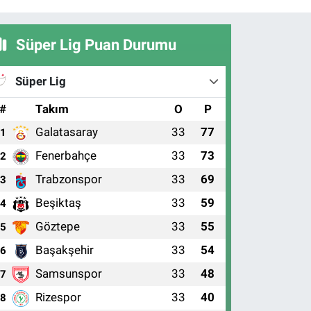
Süper Lig Puan Durumu
Süper Lig
#
Takım
O
P
Galatasaray
33
77
1
Fenerbahçe
33
73
2
Trabzonspor
33
69
3
Beşiktaş
33
59
4
Göztepe
33
55
5
Başakşehir
33
54
6
Samsunspor
33
48
7
Rizespor
33
40
8