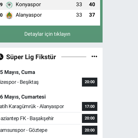
Konyaspor
33
40
9
Alanyaspor
33
37
10
Detaylar için tıklayın
Süper Lig Fikstür
5 Mayıs, Cuma
izespor - Beşiktaş
20:00
6 Mayıs, Cumartesi
atih Karagümrük - Alanyaspor
17:00
aziantep FK - Başakşehir
20:00
amsunspor - Göztepe
20:00