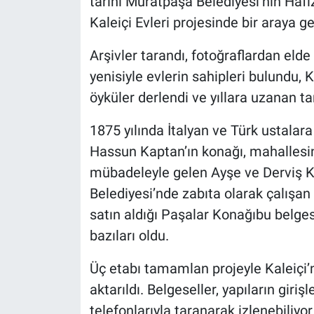
tarihi Muratpaşa Belediyesi’nin Hafı
Kaleiçi Evleri projesinde bir araya get
Arşivler tarandı, fotoğraflardan elde
yenisiyle evlerin sahipleri bulundu, K
öyküler derlendi ve yıllara uzanan tar
1875 yılında İtalyan ve Türk ustalara 
Hassun Kaptan’ın konağı, mahallesind
mübadeleyle gelen Ayşe ve Derviş Ku
Belediyesi’nde zabıta olarak çalışan
satın aldığı Paşalar Konağıbu belges
bazıları oldu.
Üç etabı tamamlan projeyle Kaleiçi’n
aktarıldı. Belgeseller, yapıların giri
telefonlarıyla taranarak izlenebiliyor