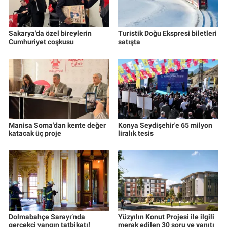
Sakarya'da özel bireylerin
Turistik Doğu Ekspresi biletleri
Cumhuriyet coşkusu
satışta
Manisa Soma'dan kente değer
Konya Seydişehir'e 65 milyon
katacak üç proje
liralık tesis
Dolmabahçe Sarayı’nda
Yüzyılın Konut Projesi ile ilgili
gerçekçi yangın tatbikatı!
merak edilen 30 soru ve yanıtı