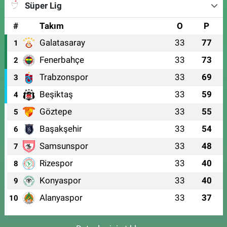
Süper Lig
#
Takım
O
P
Galatasaray
33
77
1
Fenerbahçe
33
73
2
Trabzonspor
33
69
3
Beşiktaş
33
59
4
Göztepe
33
55
5
Başakşehir
33
54
6
Samsunspor
33
48
7
Rizespor
33
40
8
Konyaspor
33
40
9
Alanyaspor
33
37
10