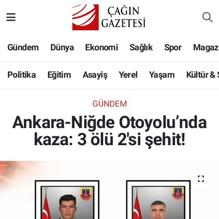
Politika
Nöbetçi Eczaneler
Gündem
Dünya
Ekonomi
Sağlık
Spor
Magaz
Eğitim
Hava Durumu
Politika
Eğitim
Asayiş
Yerel
Yaşam
Kültür &
Asayiş
Namaz Vakitleri
GÜNDEM
Yerel
Trafik Durumu
Ankara-Niğde Otoyolu’nda
kaza: 3 ölü 2'si şehit!
Yaşam
Süper Lig Puan Durumu ve Fikstür
Kültür & Sanat
Tüm Manşetler
Bilim-Teknoloji
Son Dakika Haberleri
Köşe Yazıları
Haber Arşivi