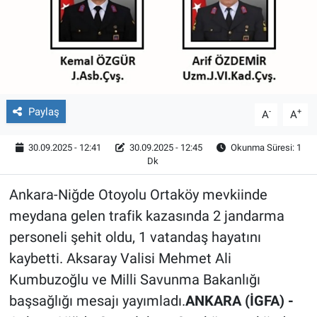
Röportaj
Video Galeri
Paylaş
-
+
A
A
30.09.2025 - 12:41
30.09.2025 - 12:45
Okunma Süresi: 1
Dk
Ankara-Niğde Otoyolu Ortaköy mevkiinde
meydana gelen trafik kazasında 2 jandarma
personeli şehit oldu, 1 vatandaş hayatını
kaybetti. Aksaray Valisi Mehmet Ali
Kumbuzoğlu ve Milli Savunma Bakanlığı
başsağlığı mesajı yayımladı.
ANKARA (İGFA) -