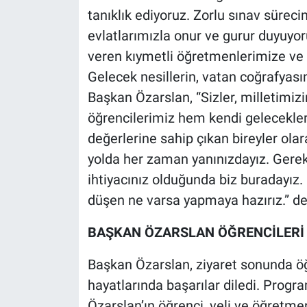
tanıklık ediyoruz. Zorlu sınav sürec
evlatlarımızla onur ve gurur duyuyor
veren kıymetli öğretmenlerimize ve 
Gelecek nesillerin, vatan coğrafyası
Başkan Özarslan, “Sizler, milletimizi
öğrencilerimiz hem kendi gelecekle
değerlerine sahip çıkan bireyler olar
yolda her zaman yanınızdayız. Ger
ihtiyacınız olduğunda biz buradayız. 
düşen ne varsa yapmaya hazırız.” de
BAŞKAN ÖZARSLAN ÖĞRENCİLERİ
Başkan Özarslan, ziyaret sonunda öğ
hayatlarında başarılar diledi. Progr
Özarslan’ın öğrenci, veli ve öğretmen