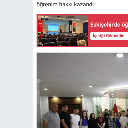
öğrenim hakkı kazandı.
Eskişehir'de ö
İçeriği Görüntüle