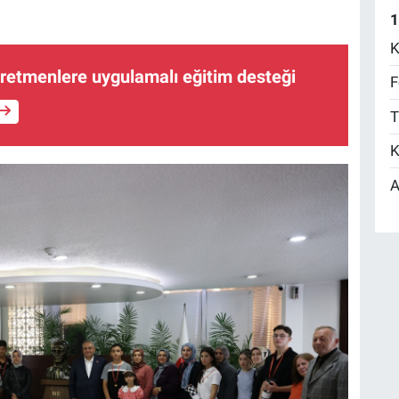
1
K
ğretmenlere uygulamalı eğitim desteği
F
T
K
A