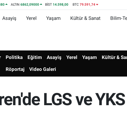
380
ALTIN
6862,09000
BİST
14.598,00
BTC
79.591,74
Asayiş
Yerel
Yaşam
Kültür & Sanat
Bilim-Te
r
Politika
Eğitim
Asayiş
Yerel
Yaşam
Kültür & Sa
Röportaj
Video Galeri
ren'de LGS ve YKS 