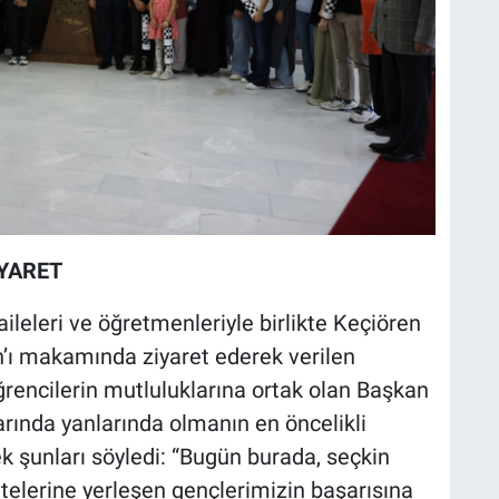
YARET
ileleri ve öğretmenleriyle birlikte Keçiören
’ı makamında ziyaret ederek verilen
 Öğrencilerin mutluluklarına ortak olan Başkan
arında yanlarında olmanın en öncelikli
ek şunları söyledi: “Bugün burada, seçkin
itelerine yerleşen gençlerimizin başarısına