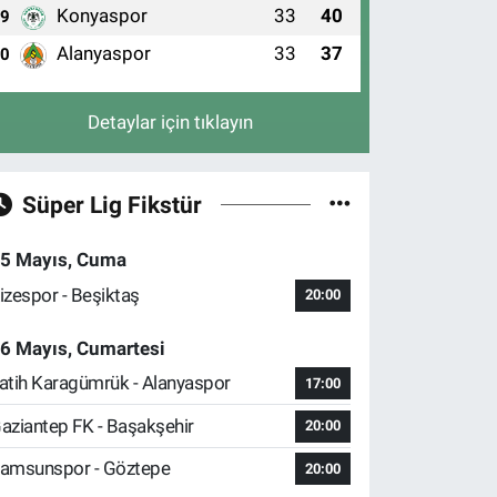
Konyaspor
33
40
9
Alanyaspor
33
37
10
Detaylar için tıklayın
Süper Lig Fikstür
5 Mayıs, Cuma
izespor - Beşiktaş
20:00
6 Mayıs, Cumartesi
atih Karagümrük - Alanyaspor
17:00
aziantep FK - Başakşehir
20:00
amsunspor - Göztepe
20:00