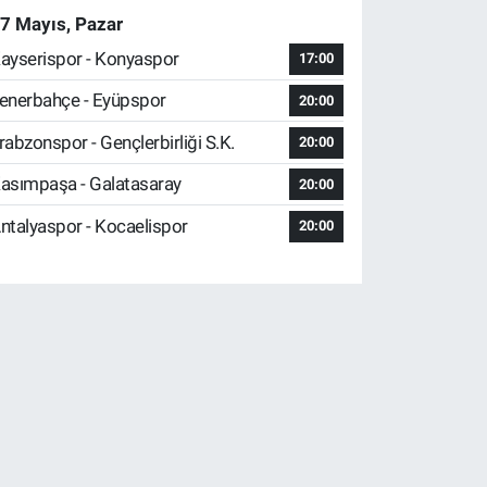
7 Mayıs, Pazar
ayserispor - Konyaspor
17:00
enerbahçe - Eyüpspor
20:00
rabzonspor - Gençlerbirliği S.K.
20:00
asımpaşa - Galatasaray
20:00
ntalyaspor - Kocaelispor
20:00