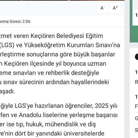
-
+
A
A
nma Süresi: 2 Dk
hizmet veren Keçiören Belediyesi Eğitim
 (LGS) ve Yükseköğretim Kurumları Sınavı’na
rleştirme sonuçlarına göre büyük başarılar
n Keçiören ilçesinde yıl boyunca uzman
eme sınavları ve rehberlik desteğiyle
1
u sınav sürecinin ardından hayallerindeki
R
aşadı.
1
iyle LGS’ye hazırlanan öğrenciler, 2025 yılı
F
fen ve Anadolu liselerine yerleşme başarısı
G
r ise tıp, hukuk, mühendislik ve diş
S
ye’nin dört bir yanındaki üniversitelerde