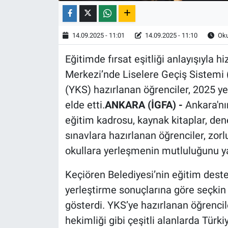
14.09.2025 - 11:01
14.09.2025 - 11:10
Oku
Eğitimde fırsat eşitliği anlayışıyla 
Merkezi’nde Liselere Geçiş Sistemi
(YKS) hazırlanan öğrenciler, 2025 ye
elde etti.
ANKARA (İGFA) -
Ankara'nı
eğitim kadrosu, kaynak kitaplar, den
sınavlara hazırlanan öğrenciler, zorl
okullara yerleşmenin mutluluğunu y
Keçiören Belediyesi’nin eğitim desteğ
yerleştirme sonuçlarına göre seçkin 
gösterdi. YKS’ye hazırlanan öğrencile
hekimliği gibi çeşitli alanlarda Türki