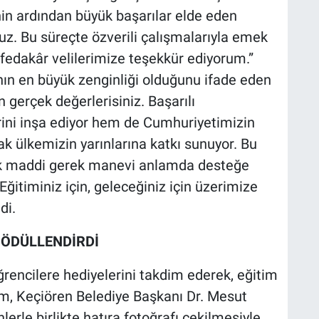
inin ardından büyük başarılar elde eden
uz. Bu süreçte özverili çalışmalarıyla emek
fedakâr velilerimize teşekkür ediyorum.”
nın en büyük zenginliği olduğunu ifade eden
n gerçek değerlerisiniz. Başarılı
rini inşa ediyor hem de Cumhuriyetimizin
ak ülkemizin yarınlarına katkı sunuyor. Bu
ek maddi gerek manevi anlamda desteğe
Eğitiminiz için, geleceğiniz için üzerimize
di.
 ÖDÜLLENDİRDİ
rencilere hediyelerini takdim ederek, eğitim
am, Keçiören Belediye Başkanı Dr. Mesut
lerle birlikte hatıra fotoğrafı çekilmesiyle