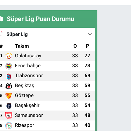
Süper Lig Puan Durumu
Süper Lig
#
Takım
O
P
Galatasaray
33
77
1
Fenerbahçe
33
73
2
Trabzonspor
33
69
3
Beşiktaş
33
59
4
Göztepe
33
55
5
Başakşehir
33
54
6
Samsunspor
33
48
7
Rizespor
33
40
8