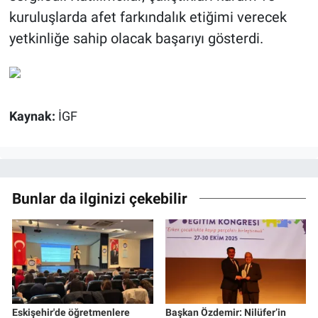
kuruluşlarda afet farkındalık etiğimi verecek
yetkinliğe sahip olacak başarıyı gösterdi.
Kaynak:
İGF
Bunlar da ilginizi çekebilir
Eskişehir'de öğretmenlere
Başkan Özdemir: Nilüfer’in