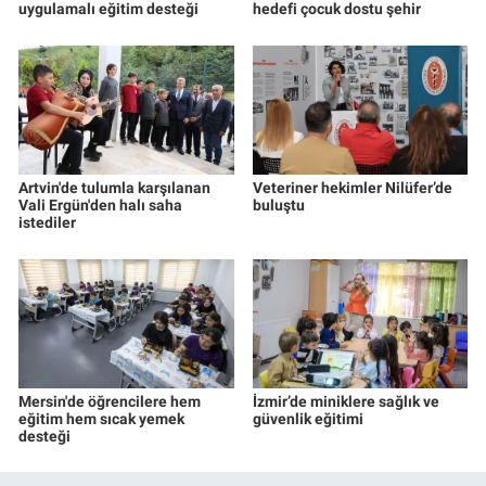
uygulamalı eğitim desteği
hedefi çocuk dostu şehir
Artvin'de tulumla karşılanan
Veteriner hekimler Nilüfer’de
Vali Ergün'den halı saha
buluştu
istediler
Mersin'de öğrencilere hem
İzmir’de miniklere sağlık ve
eğitim hem sıcak yemek
güvenlik eğitimi
desteği