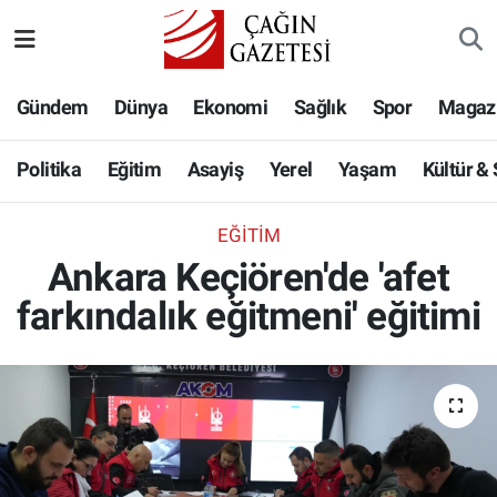
Politika
Nöbetçi Eczaneler
Gündem
Dünya
Ekonomi
Sağlık
Spor
Magaz
Eğitim
Hava Durumu
Politika
Eğitim
Asayiş
Yerel
Yaşam
Kültür &
Asayiş
Namaz Vakitleri
EĞITIM
Yerel
Trafik Durumu
Ankara Keçiören'de 'afet
farkındalık eğitmeni' eğitimi
Yaşam
Süper Lig Puan Durumu ve Fikstür
Kültür & Sanat
Tüm Manşetler
Bilim-Teknoloji
Son Dakika Haberleri
Köşe Yazıları
Haber Arşivi