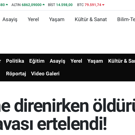
380
ALTIN
6862,09000
BİST
14.598,00
BTC
79.591,74
Asayiş
Yerel
Yaşam
Kültür & Sanat
Bilim-Te
r
Politika
Eğitim
Asayiş
Yerel
Yaşam
Kültür & Sa
Röportaj
Video Galeri
 direnirken öldür
vası ertelendi!