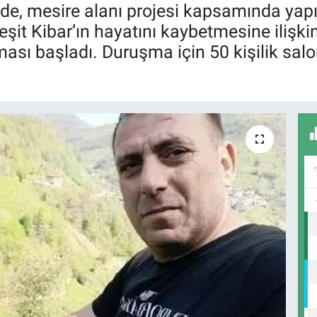
nde, mesire alanı projesi kapsamında yap
t Kibar’ın hayatını kaybetmesine ilişkin b
ması başladı. Duruşma için 50 kişilik sal