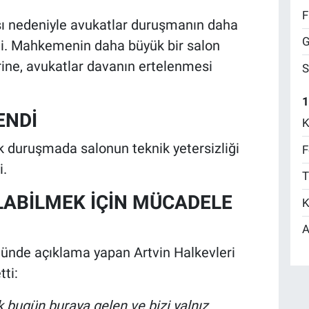
F
 nedeniyle avukatlar duruşmanın daha
G
tti. Mahkemenin daha büyük bir salon
ine, avukatlar davanın ertelenmesi
S
1
ENDİ
K
ilk duruşmada salonun teknik yetersizliği
F
i.
T
ALABİLMEK İÇİN MÜCADELE
K
A
ünde açıklama yapan Artvin Halkevleri
tti:
bugün buraya gelen ve bizi yalnız