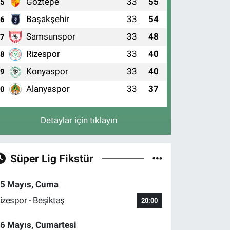
Göztepe
33
55
5
Başakşehir
33
54
6
Samsunspor
33
48
7
Rizespor
33
40
8
Konyaspor
33
40
9
Alanyaspor
33
37
10
Detaylar için tıklayın
Süper Lig Fikstür
5 Mayıs, Cuma
izespor - Beşiktaş
20:00
6 Mayıs, Cumartesi