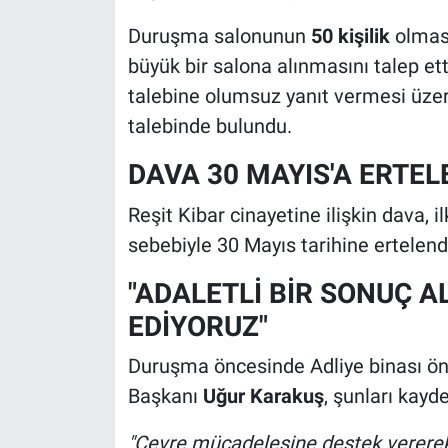
Duruşma salonunun
50 kişilik
olması
büyük bir salona alınmasını talep e
talebine olumsuz yanıt vermesi üzer
talebinde bulundu.
DAVA 30 MAYIS'A ERTEL
Reşit Kibar cinayetine ilişkin dava, 
sebebiyle 30 Mayıs tarihine ertelend
"ADALETLİ BİR SONUÇ 
EDİYORUZ"
Duruşma öncesinde Adliye binası ön
Başkanı
Uğur Karakuş
, şunları kayde
"Çevre mücadelesine destek vererek 