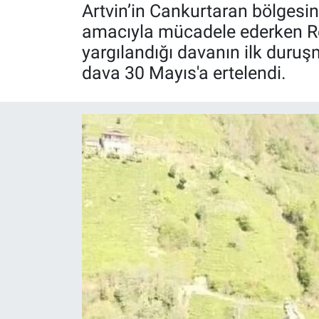
Artvin’in Cankurtaran bölgesi
Röportaj
amacıyla mücadele ederken Reşi
yargılandığı davanın ilk duruş
Video Galeri
dava 30 Mayıs'a ertelendi.