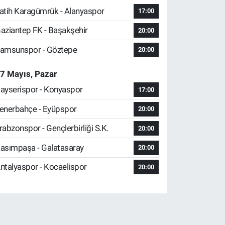
atih Karagümrük - Alanyaspor
17:00
aziantep FK - Başakşehir
20:00
amsunspor - Göztepe
20:00
7 Mayıs, Pazar
ayserispor - Konyaspor
17:00
enerbahçe - Eyüpspor
20:00
rabzonspor - Gençlerbirliği S.K.
20:00
asımpaşa - Galatasaray
20:00
ntalyaspor - Kocaelispor
20:00