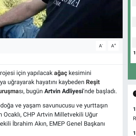
-
+
A
A
ojesi için yapılacak
ağaç
kesimini
rıya uğrayarak hayatını kaybeden
Reşit
uruşma
sı, bugün
Artvin Adliyesi
’nde başladı.
 doğa ve yaşam savunucusu ve yurttaşın
1
n Ocaklı, CHP Artvin Milletvekili Uğur
R
vekili İbrahim Akın, EMEP Genel Başkanı
1