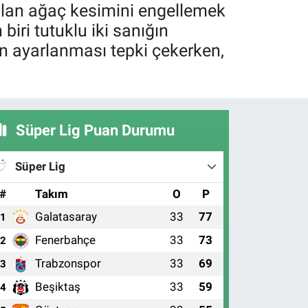
ılan ağaç kesimini engellemek
iri tutuklu iki sanığın
on ayarlanması tepki çekerken,
Süper Lig Puan Durumu
Süper Lig
#
Takım
O
P
Galatasaray
33
77
1
Fenerbahçe
33
73
2
Trabzonspor
33
69
3
Beşiktaş
33
59
4