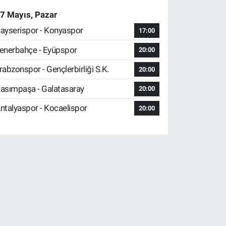
7 Mayıs, Pazar
ayserispor - Konyaspor
17:00
enerbahçe - Eyüpspor
20:00
rabzonspor - Gençlerbirliği S.K.
20:00
asımpaşa - Galatasaray
20:00
ntalyaspor - Kocaelispor
20:00