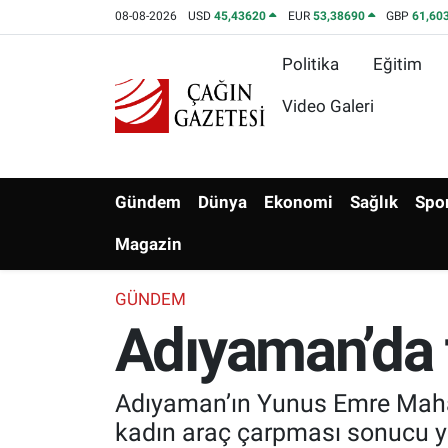
08-08-2026
USD
45,43620
EUR
53,38690
GBP
61,60
Politika
Eğitim
Politika
Nöbetçi Eczaneler
Video Galeri
Eğitim
Hava Durumu
Asayiş
Namaz Vakitleri
Gündem
Dünya
Ekonomi
Sağlık
Spo
Yerel
Trafik Durumu
Magazin
Yaşam
Süper Lig Puan Durumu ve Fikstür
GÜNDEM
Adıyaman’da t
Kültür & Sanat
Tüm Manşetler
Bilim-Teknoloji
Son Dakika Haberleri
Adıyaman’ın Yunus Emre Mahall
kadın araç çarpması sonucu y
Köşe Yazıları
Haber Arşivi