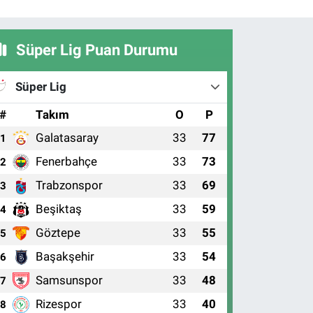
Süper Lig Puan Durumu
Süper Lig
#
Takım
O
P
Galatasaray
33
77
1
Fenerbahçe
33
73
2
Trabzonspor
33
69
3
Beşiktaş
33
59
4
Göztepe
33
55
5
Başakşehir
33
54
6
Samsunspor
33
48
7
Rizespor
33
40
8