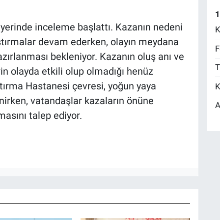
1
y yerinde inceleme başlattı. Kazanın nedeni
K
tırmalar devam ederken, olayın meydana
F
r hazırlanması bekleniyor. Kazanın oluş anı ve
T
rin olayda etkili olup olmadığı henüz
tırma Hastanesi çevresi, yoğun yaya
K
linirken, vatandaşlar kazaların önüne
A
masını talep ediyor.