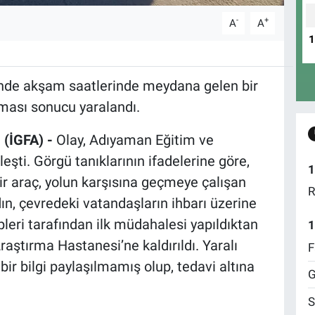
-
+
A
A
nde akşam saatlerinde meydana gelen bir
pması sonucu yaralandı.
(İGFA) -
Olay, Adıyaman Eğitim ve
ti. Görgü tanıklarının ifadelerine göre,
1
ir araç, yolun karşısına geçmeye çalışan
R
n, çevredeki vatandaşların ihbarı üzerine
pleri tarafından ilk müdahalesi yapıldıktan
1
ştırma Hastanesi’ne kaldırıldı. Yaralı
F
r bilgi paylaşılmamış olup, tedavi altına
G
S