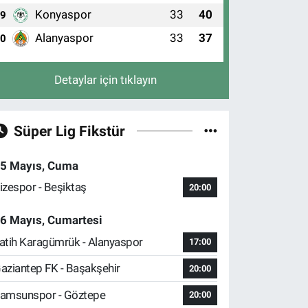
Konyaspor
33
40
9
Alanyaspor
33
37
10
Detaylar için tıklayın
Süper Lig Fikstür
5 Mayıs, Cuma
izespor - Beşiktaş
20:00
6 Mayıs, Cumartesi
atih Karagümrük - Alanyaspor
17:00
aziantep FK - Başakşehir
20:00
amsunspor - Göztepe
20:00