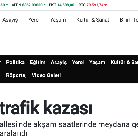
380
ALTIN
6862,09000
BİST
14.598,00
BTC
79.591,74
Asayiş
Yerel
Yaşam
Kültür & Sanat
Bilim-Te
r
Politika
Eğitim
Asayiş
Yerel
Yaşam
Kültür & Sa
Röportaj
Video Galeri
rafik kazası
esi’nde akşam saatlerinde meydana gelen
aralandı