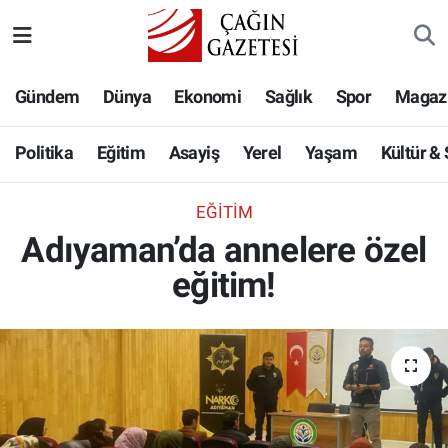
Politika
Nöbetçi Eczaneler
Gündem
Dünya
Ekonomi
Sağlık
Spor
Magaz
Eğitim
Hava Durumu
Politika
Eğitim
Asayiş
Yerel
Yaşam
Kültür &
Asayiş
Namaz Vakitleri
EĞITIM
Yerel
Trafik Durumu
Adıyaman’da annelere özel
eğitim!
Yaşam
Süper Lig Puan Durumu ve Fikstür
Kültür & Sanat
Tüm Manşetler
Bilim-Teknoloji
Son Dakika Haberleri
Köşe Yazıları
Haber Arşivi