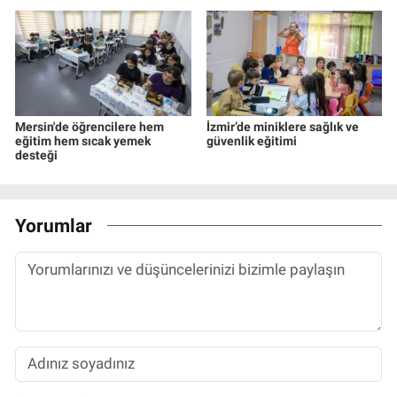
Mersin'de öğrencilere hem
İzmir’de miniklere sağlık ve
eğitim hem sıcak yemek
güvenlik eğitimi
desteği
Yorumlar