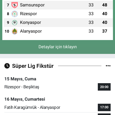
Samsunspor
33
48
7
Rizespor
33
40
8
Konyaspor
33
40
9
Alanyaspor
33
37
10
Detaylar için tıklayın
Süper Lig Fikstür
15 Mayıs, Cuma
Rizespor - Beşiktaş
20:00
16 Mayıs, Cumartesi
Fatih Karagümrük - Alanyaspor
17:00