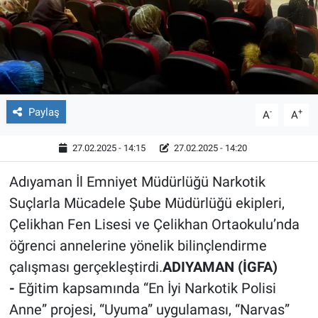
Röportaj
Video Galeri
Paylaş
-
+
A
A
27.02.2025 - 14:15
27.02.2025 - 14:20
Adıyaman İl Emniyet Müdürlüğü Narkotik
Suçlarla Mücadele Şube Müdürlüğü ekipleri,
Çelikhan Fen Lisesi ve Çelikhan Ortaokulu’nda
öğrenci annelerine yönelik bilinçlendirme
çalışması gerçekleştirdi.
ADIYAMAN (İGFA)
-
Eğitim kapsamında “En İyi Narkotik Polisi
Anne” projesi, “Uyuma” uygulaması, “Narvas”