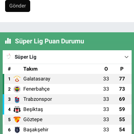
Gönder
Süper Lig Puan Durumu
Süper Lig
#
Takım
O
P
Galatasaray
33
77
1
Fenerbahçe
33
73
2
Trabzonspor
33
69
3
Beşiktaş
33
59
4
Göztepe
33
55
5
Başakşehir
33
54
6