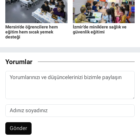
Mersin'de öğrencilere hem
İzmir’de miniklere sağlık ve
eğitim hem sıcak yemek
güvenlik eğitimi
desteği
Yorumlar
Gönder