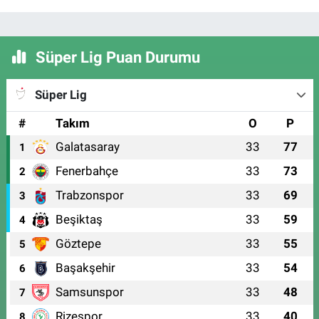
Süper Lig Puan Durumu
Süper Lig
#
Takım
O
P
Galatasaray
33
77
1
Fenerbahçe
33
73
2
Trabzonspor
33
69
3
Beşiktaş
33
59
4
Göztepe
33
55
5
Başakşehir
33
54
6
Samsunspor
33
48
7
Rizespor
33
40
8