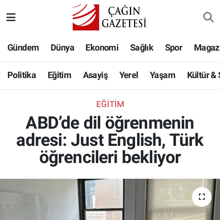
Politika
Nöbetçi Eczaneler
Gündem
Dünya
Ekonomi
Sağlık
Spor
Magaz
Eğitim
Hava Durumu
Politika
Eğitim
Asayiş
Yerel
Yaşam
Kültür &
Asayiş
Namaz Vakitleri
EĞITIM
Yerel
Trafik Durumu
ABD’de dil öğrenmenin
adresi: Just English, Türk
Yaşam
Süper Lig Puan Durumu ve Fikstür
öğrencileri bekliyor
Kültür & Sanat
Tüm Manşetler
Bilim-Teknoloji
Son Dakika Haberleri
Köşe Yazıları
Haber Arşivi