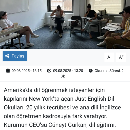
Röportaj
Video Galeri
Paylaş
-
+
A
A
09.08.2025 - 13:15
09.08.2025 - 13:20
Okunma Süresi: 2
Dk
Amerika’da dil öğrenmek isteyenler için
kapılarını New York’ta açan Just English Dil
Okulları, 20 yıllık tecrübesi ve ana dili İngilizce
olan öğretmen kadrosuyla fark yaratıyor.
Kurumun CEO’su Cüneyt Gürkan, dil eğitimi,