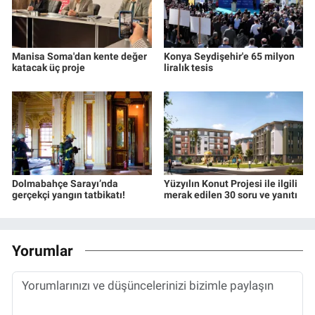
Manisa Soma'dan kente değer
Konya Seydişehir'e 65 milyon
katacak üç proje
liralık tesis
Dolmabahçe Sarayı’nda
Yüzyılın Konut Projesi ile ilgili
gerçekçi yangın tatbikatı!
merak edilen 30 soru ve yanıtı
Yorumlar