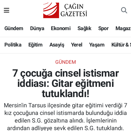
Politika
Nöbetçi Eczaneler
Gündem
Dünya
Ekonomi
Sağlık
Spor
Magaz
Eğitim
Hava Durumu
Politika
Eğitim
Asayiş
Yerel
Yaşam
Kültür &
Asayiş
Namaz Vakitleri
GÜNDEM
Yerel
Trafik Durumu
7 çocuğa cinsel istismar
iddiası: Gitar eğitmeni
Yaşam
Süper Lig Puan Durumu ve Fikstür
tutuklandı!
Kültür & Sanat
Tüm Manşetler
Mersin'in Tarsus ilçesinde gitar eğitimi verdiği 7
Bilim-Teknoloji
Son Dakika Haberleri
kız çocuğuna cinsel istismarda bulunduğu iddia
edilen S.G. gözaltına alındı. İşlemlerinin
Köşe Yazıları
Haber Arşivi
ardından adliyeye sevk edilen S.G. tutuklandı.