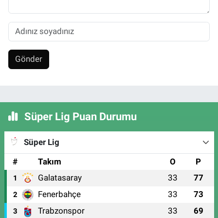
Gönder
Süper Lig Puan Durumu
Süper Lig
#
Takım
O
P
Galatasaray
33
77
1
Fenerbahçe
33
73
2
Trabzonspor
33
69
3