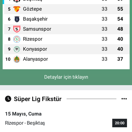
Göztepe
33
55
5
Başakşehir
33
54
6
Samsunspor
33
48
7
Rizespor
33
40
8
Konyaspor
33
40
9
Alanyaspor
33
37
10
Detaylar için tıklayın
Süper Lig Fikstür
15 Mayıs, Cuma
Rizespor - Beşiktaş
20:00