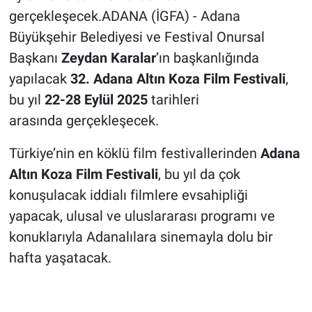
gerçekleşecek.ADANA (İGFA) - Adana
Büyükşehir Belediyesi ve Festival Onursal
Başkanı
Zeydan Karalar
’ın başkanlığında
yapılacak
32. Adana Alt
ı
n Koza Film Festivali
,
bu yıl
22-28 Eyl
ü
l 2025
tarihleri
arasında
gerçekleşecek.
Türkiye’nin en köklü film festivallerinden
Adana
Alt
ı
n Koza Film Festivali
, bu yıl da çok
konuşulacak iddialı filmlere evsahipliği
yapacak, ulusal ve uluslararası programı ve
konuklarıyla Adanalılara sinemayla dolu bir
hafta yaşatacak.