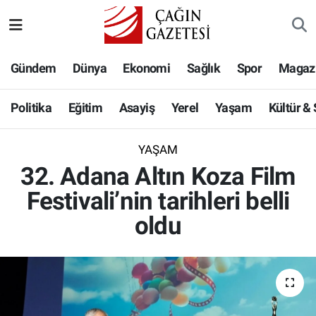
Politika
Nöbetçi Eczaneler
Gündem
Dünya
Ekonomi
Sağlık
Spor
Magaz
Eğitim
Hava Durumu
Politika
Eğitim
Asayiş
Yerel
Yaşam
Kültür &
Asayiş
Namaz Vakitleri
YAŞAM
Yerel
Trafik Durumu
32. Adana Altın Koza Film
Festivali’nin tarihleri belli
Yaşam
Süper Lig Puan Durumu ve Fikstür
oldu
Kültür & Sanat
Tüm Manşetler
Bilim-Teknoloji
Son Dakika Haberleri
Köşe Yazıları
Haber Arşivi