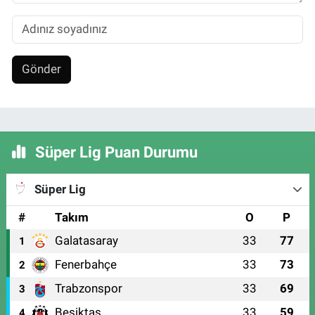
Gönder
Süper Lig Puan Durumu
Süper Lig
#
Takım
O
P
Galatasaray
33
77
1
Fenerbahçe
33
73
2
Trabzonspor
33
69
3
Beşiktaş
33
59
4