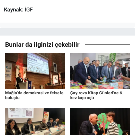
Kaynak:
İGF
Bunlar da ilginizi çekebilir
Muğla’da demokrasi ve felsefe
Çayırova Kitap Günleri'ne 6.
buluştu
kez kapı açtı