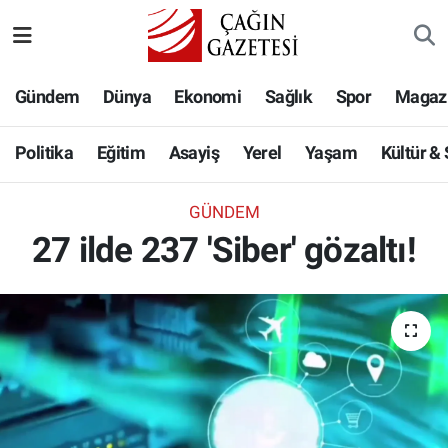
Politika
Nöbetçi Eczaneler
Gündem
Dünya
Ekonomi
Sağlık
Spor
Magaz
Eğitim
Hava Durumu
Politika
Eğitim
Asayiş
Yerel
Yaşam
Kültür &
Asayiş
Namaz Vakitleri
GÜNDEM
Yerel
Trafik Durumu
27 ilde 237 'Siber' gözaltı!
Yaşam
Süper Lig Puan Durumu ve Fikstür
Kültür & Sanat
Tüm Manşetler
Bilim-Teknoloji
Son Dakika Haberleri
Köşe Yazıları
Haber Arşivi