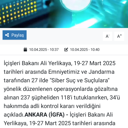
Röportaj
Video Galeri
Paylaş
-
+
A
A
10.04.2025 - 10:37
10.04.2025 - 10:40
İçişleri Bakanı Ali Yerlikaya, 19-27 Mart 2025
tarihleri arasında Emniyetimiz ve Jandarma
tarafından 27 ilde "Siber Suç ve Suçlulara"
yönelik düzenlenen operasyonlarda gözaltına
alınan 237 şüpheliden 118'i tutuklanırken, 34'ü
hakınmda adli kontrol kararı verildiğini
açıkladı.
ANKARA (İGFA) -
İçişleri Bakanı Ali
Yerlikaya, 19-27 Mart 2025 tarihleri arasında