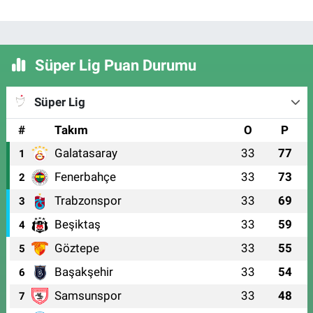
Süper Lig Puan Durumu
Süper Lig
#
Takım
O
P
Galatasaray
33
77
1
Fenerbahçe
33
73
2
Trabzonspor
33
69
3
Beşiktaş
33
59
4
Göztepe
33
55
5
Başakşehir
33
54
6
Samsunspor
33
48
7