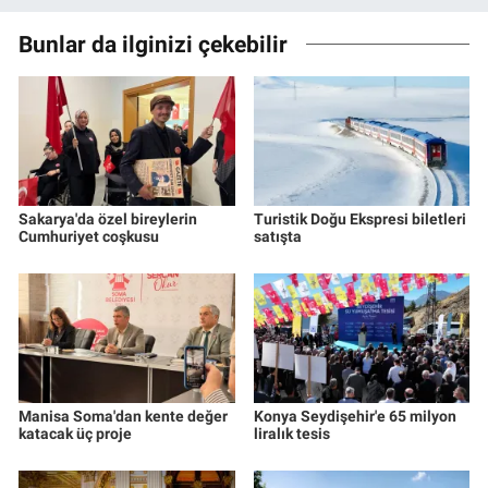
Bunlar da ilginizi çekebilir
Sakarya'da özel bireylerin
Turistik Doğu Ekspresi biletleri
Cumhuriyet coşkusu
satışta
Manisa Soma'dan kente değer
Konya Seydişehir'e 65 milyon
katacak üç proje
liralık tesis