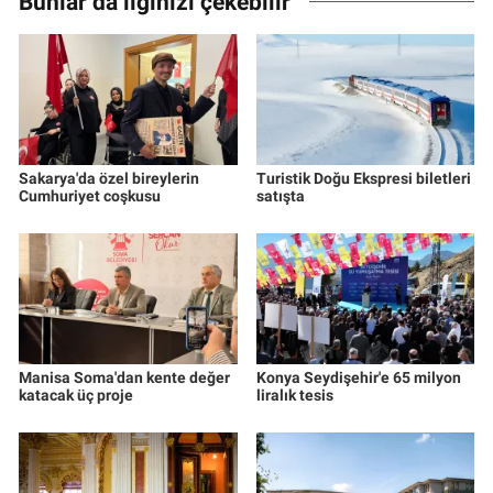
Bunlar da ilginizi çekebilir
Sakarya'da özel bireylerin
Turistik Doğu Ekspresi biletleri
Cumhuriyet coşkusu
satışta
Manisa Soma'dan kente değer
Konya Seydişehir'e 65 milyon
katacak üç proje
liralık tesis