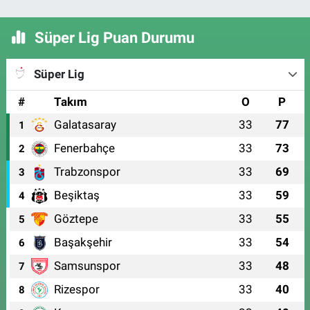
Süper Lig Puan Durumu
Süper Lig
#
Takım
O
P
Galatasaray
33
77
1
Fenerbahçe
33
73
2
Trabzonspor
33
69
3
Beşiktaş
33
59
4
Göztepe
33
55
5
Başakşehir
33
54
6
Samsunspor
33
48
7
Rizespor
33
40
8