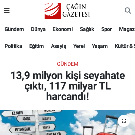
Politika
Nöbetçi Eczaneler
Gündem
Dünya
Ekonomi
Sağlık
Spor
Magaz
Eğitim
Hava Durumu
Politika
Eğitim
Asayiş
Yerel
Yaşam
Kültür &
Asayiş
Namaz Vakitleri
GÜNDEM
Yerel
Trafik Durumu
13,9 milyon kişi seyahate
çıktı, 117 milyar TL
Yaşam
Süper Lig Puan Durumu ve Fikstür
harcandı!
Kültür & Sanat
Tüm Manşetler
Bilim-Teknoloji
Son Dakika Haberleri
Köşe Yazıları
Haber Arşivi