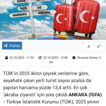
Röportaj
Video Galeri
Paylaş
-
+
A
A
22.10.2025 - 11:53
22.10.2025 - 12:00
Okunma Süresi: 2
Dk
TÜİK’in 2025 ikinci çeyrek verilerine göre,
seyahate çıkan yerli turist sayısı azalsa da
yapılan harcama yüzde 13,4 arttı. En çok
‘akraba ziyareti’ için yola çıkıldı.
ANKARA (İGFA)
-
Türkiye İstatistik Kurumu (TÜİK), 2025 yılının