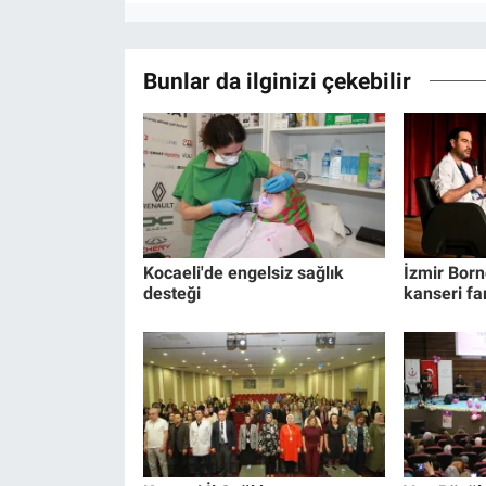
Bunlar da ilginizi çekebilir
Kocaeli'de engelsiz sağlık
İzmir Bor
desteği
kanseri fa