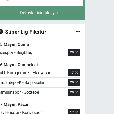
Detaylar için tıklayın
Süper Lig Fikstür
5 Mayıs, Cuma
izespor - Beşiktaş
20:00
6 Mayıs, Cumartesi
atih Karagümrük - Alanyaspor
17:00
aziantep FK - Başakşehir
20:00
amsunspor - Göztepe
20:00
7 Mayıs, Pazar
ayserispor - Konyaspor
17:00