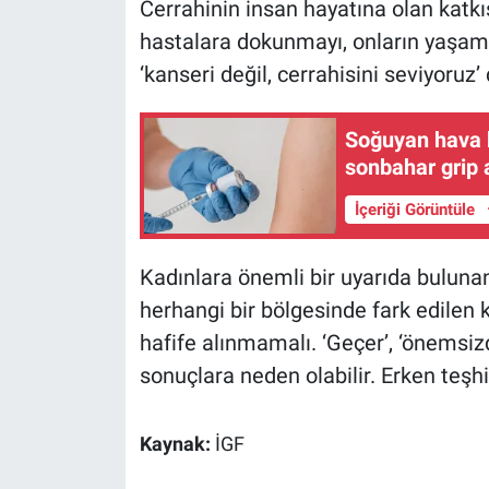
Cerrahinin insan hayatına olan katkıs
hastalara dokunmayı, onların yaşam
‘kanseri değil, cerrahisini seviyoruz’
Soğuyan hava k
sonbahar grip a
İçeriği Görüntüle
Kadınlara önemli bir uyarıda buluna
herhangi bir bölgesinde fark edilen kit
hafife alınmamalı. ‘Geçer’, ‘önemsizd
sonuçlara neden olabilir. Erken teşhis
Kaynak:
İGF