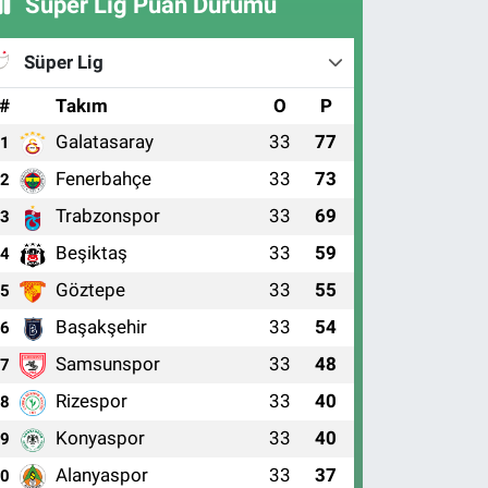
Süper Lig Puan Durumu
Süper Lig
#
Takım
O
P
Galatasaray
33
77
1
Fenerbahçe
33
73
2
Trabzonspor
33
69
3
Beşiktaş
33
59
4
Göztepe
33
55
5
Başakşehir
33
54
6
Samsunspor
33
48
7
Rizespor
33
40
8
Konyaspor
33
40
9
Alanyaspor
33
37
10