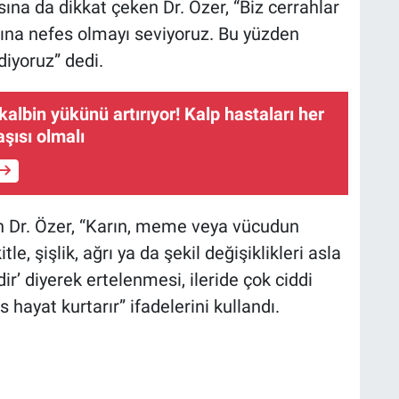
ına da dikkat çeken Dr. Özer, “Biz cerrahlar
ına nefes olmayı seviyoruz. Bu yüzden
 diyoruz” dedi.
albin yükünü artırıyor! Kalp hastaları her
şısı olmalı
n Dr. Özer, “Karın, meme veya vücudun
le, şişlik, ağrı ya da şekil değişiklikleri asla
ir’ diyerek ertelenmesi, ileride çok ciddi
 hayat kurtarır” ifadelerini kullandı.