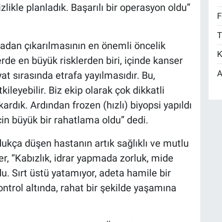
zlikle planladık. Başarılı bir operasyon oldu”
F
T
madan çıkarılmasının en önemli öncelik
K
erde en büyük risklerden biri, içinde kanser
A
at sırasında etrafa yayılmasıdır. Bu,
ileyebilir. Biz ekip olarak çok dikkatli
ıkardık. Ardından frozen (hızlı) biyopsi yapıldı
çin büyük bir rahatlama oldu” dedi.
ukça düşen hastanın artık sağlıklı ve mutlu
r, “Kabızlık, idrar yapmada zorluk, mide
du. Sırt üstü yatamıyor, adeta hamile bir
ontrol altında, rahat bir şekilde yaşamına