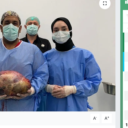
-
+
A
A