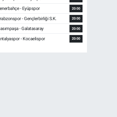
enerbahçe - Eyüpspor
20:00
rabzonspor - Gençlerbirliği S.K.
20:00
asımpaşa - Galatasaray
20:00
ntalyaspor - Kocaelispor
20:00