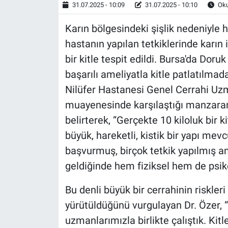
31.07.2025 - 10:09
31.07.2025 - 10:10
Oku
Karın bölgesindeki şişlik nedeniyle 
hastanın yapılan tetkiklerinde karın 
bir kitle tespit edildi. Bursa'da Doru
başarılı ameliyatla kitle patlatılmada
Nilüfer Hastanesi Genel Cerrahi Uzm
muayenesinde karşılaştığı manzaranı
belirterek, “Gerçekte 10 kiloluk bir k
büyük, hareketli, kistik bir yapı me
başvurmuş, birçok tetkik yapılmış an
geldiğinde hem fiziksel hem de psiko
Bu denli büyük bir cerrahinin riskleri
yürütüldüğünü vurgulayan Dr. Özer, 
uzmanlarımızla birlikte çalıştık. Kitl