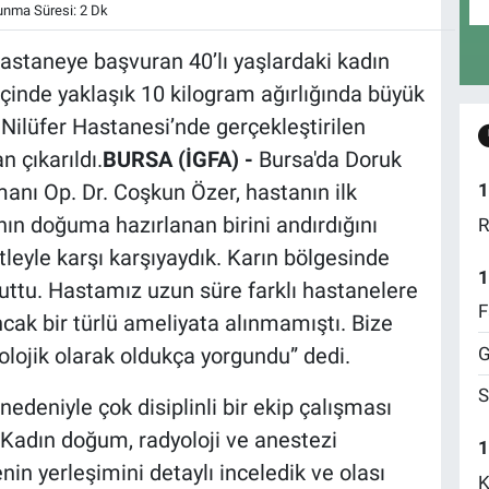
nma Süresi: 2 Dk
hastaneye başvuran 40’lı yaşlardaki kadın
içinde yaklaşık 10 kilogram ağırlığında büyük
k Nilüfer Hastanesi’nde gerçekleştirilen
n çıkarıldı.
BURSA (İGFA) -
Bursa'da Doruk
anı Op. Dr. Coşkun Özer, hastanın ilk
1
n doğuma hazırlanan birini andırdığını
R
itleyle karşı karşıyaydık. Karın bölgesinde
1
vcuttu. Hastamız uzun süre farklı hastanelere
F
cak bir türlü ameliyata alınmamıştı. Bize
G
lojik olarak oldukça yorgundu” dedi.
S
 nedeniyle çok disiplinli bir ekip çalışması
“Kadın doğum, radyoloji ve anestezi
1
enin yerleşimini detaylı inceledik ve olası
K