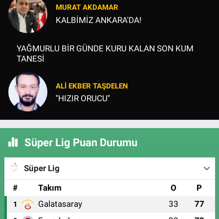
MURAT AKDAMAR
KALBİMİZ ANKARA'DA!
YAĞMURLU BİR GÜNDE KURU KALAN SON KUM
TANESİ
ALI EKBER TAŞDELEN
''HIZIR ORUCU''
Süper Lig Puan Durumu
Süper Lig
#
Takım
O
P
Galatasaray
33
77
1