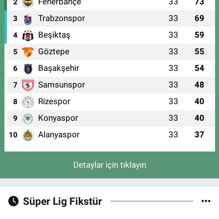
Fenerbahçe
33
73
2
Trabzonspor
33
69
3
Beşiktaş
33
59
4
Göztepe
33
55
5
Başakşehir
33
54
6
Samsunspor
33
48
7
Rizespor
33
40
8
Konyaspor
33
40
9
Alanyaspor
33
37
10
Detaylar için tıklayın
Süper Lig Fikstür