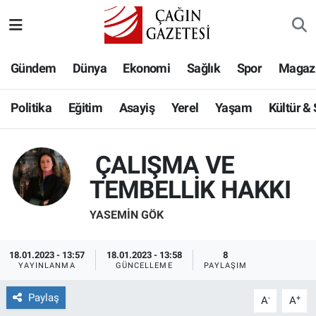
Politika
Nöbetçi Eczaneler
Gündem
Dünya
Ekonomi
Sağlık
Spor
Magaz
Eğitim
Hava Durumu
Politika
Eğitim
Asayiş
Yerel
Yaşam
Kültür &
Asayiş
Namaz Vakitleri
ÇALIŞMA VE
Yerel
Trafik Durumu
TEMBELLİK HAKKI
Yaşam
Süper Lig Puan Durumu ve Fikstür
YASEMIN GÖK
Kültür & Sanat
Tüm Manşetler
18.01.2023 - 13:57
18.01.2023 - 13:58
8
YAYINLANMA
GÜNCELLEME
PAYLAŞIM
Bilim-Teknoloji
Son Dakika Haberleri
Paylaş
-
+
A
A
Köşe Yazıları
Haber Arşivi