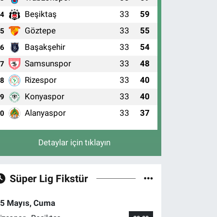
Beşiktaş
33
59
4
Göztepe
33
55
5
Başakşehir
33
54
6
Samsunspor
33
48
7
Rizespor
33
40
8
Konyaspor
33
40
9
Alanyaspor
33
37
10
Detaylar için tıklayın
Süper Lig Fikstür
5 Mayıs, Cuma