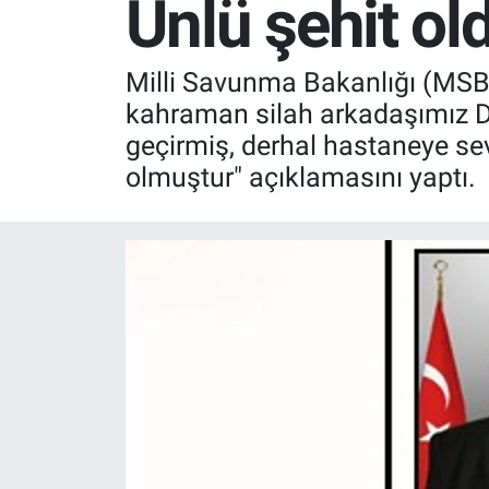
Ünlü şehit ol
Röportaj
Milli Savunma Bakanlığı (MSB)
Video Galeri
kahraman silah arkadaşımız Dz
geçirmiş, derhal hastaneye se
olmuştur" açıklamasını yaptı.