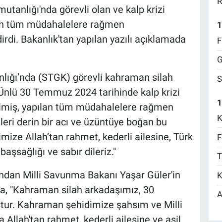
R
tanlığı'nda görevli olan ve kalp krizi
ün tüm müdahalelere rağmen
1
irdi. Bakanlık'tan yapılan yazılı açıklamada
F
G
lığı’nda (STGK) görevli kahraman silah
S
Ünlü 30 Temmuz 2024 tarihinde kalp krizi
1
ilmiş, yapılan tüm müdahalelere rağmen
K
leri derin bir acı ve üzüntüye boğan bu
mize Allah’tan rahmet, kederli ailesine, Türk
F
 başsağlığı ve sabır dileriz."
T
dan Milli Savunma Bakanı Yaşar Güler'in
K
da, "Kahraman silah arkadaşımız, 30
A
ur. Kahraman şehidimize şahsım ve Milli
llah'tan rahmet, kederli ailesine ve asil