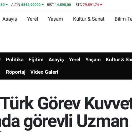
380
ALTIN
6862,09000
BİST
14.598,00
BTC
79.591,74
Asayiş
Yerel
Yaşam
Kültür & Sanat
Bilim-Te
r
Politika
Eğitim
Asayiş
Yerel
Yaşam
Kültür & Sa
Röportaj
Video Galeri
Türk Görev Kuvvet
nda görevli Uzman