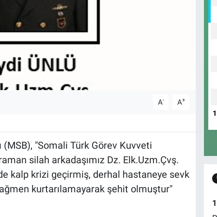
-
+
A
A
ı (MSB), "Somali Türk Görev Kuvveti
raman silah arkadaşımız Dz. Elk.Uzm.Çvş.
 kalp krizi geçirmiş, derhal hastaneye sevk
rağmen kurtarılamayarak şehit olmuştur"
1