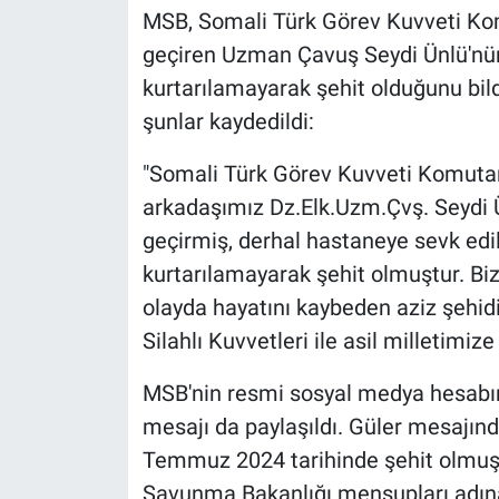
MSB, Somali Türk Görev Kuvveti Komu
geçiren Uzman Çavuş Seydi Ünlü'n
kurtarılamayarak şehit olduğunu bild
şunlar kaydedildi:
"Somali Türk Görev Kuvveti Komutan
arkadaşımız Dz.Elk.Uzm.Çvş. Seydi 
geçirmiş, derhal hastaneye sevk ed
kurtarılamayarak şehit olmuştur. Biz
olayda hayatını kaybeden aziz şehidi
Silahlı Kuvvetleri ile asil milletimize
MSB'nin resmi sosyal medya hesabın
mesajı da paylaşıldı. Güler mesajın
Temmuz 2024 tarihinde şehit olmuşt
Savunma Bakanlığı mensupları adına A