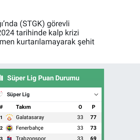
ı’nda (STGK) görevli
4 tarihinde kalp krizi
ğmen kurtarılamayarak şehit
Süper Lig Puan Durumu
Süper Lig
#
Takım
O
P
Galatasaray
33
77
1
Fenerbahçe
33
73
2
Trabzonspor
33
69
3