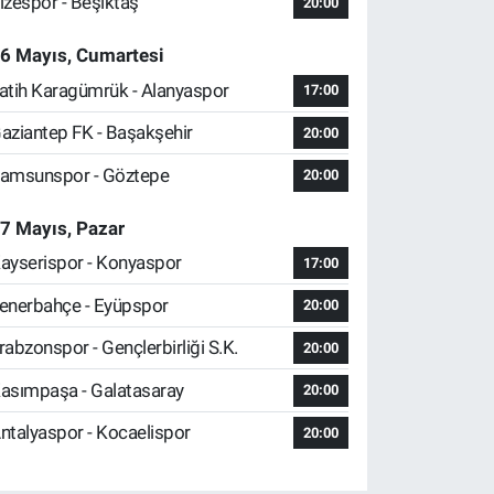
izespor - Beşiktaş
20:00
6 Mayıs, Cumartesi
atih Karagümrük - Alanyaspor
17:00
aziantep FK - Başakşehir
20:00
amsunspor - Göztepe
20:00
7 Mayıs, Pazar
ayserispor - Konyaspor
17:00
enerbahçe - Eyüpspor
20:00
rabzonspor - Gençlerbirliği S.K.
20:00
asımpaşa - Galatasaray
20:00
ntalyaspor - Kocaelispor
20:00